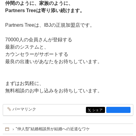
仲間のように、家族のように、
Partners Treeは寄り添い続けます。
Partners Treeは、IBJの正規加盟店です。
70000人の会員さんが登録する
最新のシステムと、
カウンセラーがサポートする
最良の出逢いがあなたをお待ちしています。
まずはお気軽に、
無料相談のお申し込みをお待ちしています。
パーマリンク
entry1412
シェア
entry1412
"仲人型"結婚相談所が結婚への近道なワケ
Home