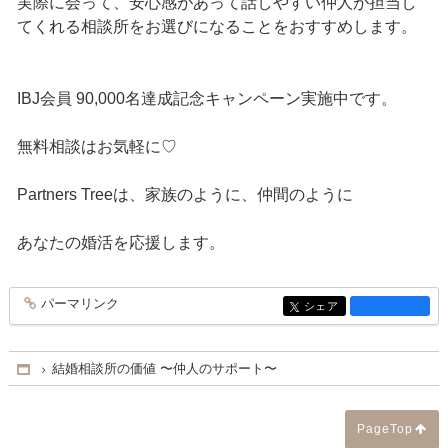
実際に会って、安心感があって話しやすい仲人が担当し
てくれる相談所をお選びになることをおすすめします。
IBJ会員 90,000名達成記念キャンペーン実施中です。
無料相談はお気軽に♡
Partners Treeは、家族のように、仲間のように
あなたの婚活を応援します。
パーマリンク
entry1430
シェア
entry1430
結婚相談所の価値 〜仲人のサポート〜
Home
PageTop