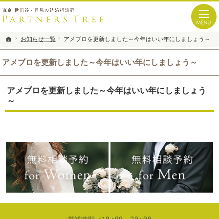
仲間、家族のように寄り添う。東京 世田谷・目黒の結婚相談所なら当相談所へ。
世田谷・目黒の結婚相談所なら、あなたの出会いを誠心誠意サポート｜Partners Tre
お知らせ一覧
お知らせ一覧
アメブロを更新しました～今年はいい年にしましょう～
アメブロを更新しました～今年はいい年にしましょう～
ホーム
ホーム
アメブロを更新しました～今年はいい年にしましょう～
アメブロを更新しました～今年はいい年にしましょう
～