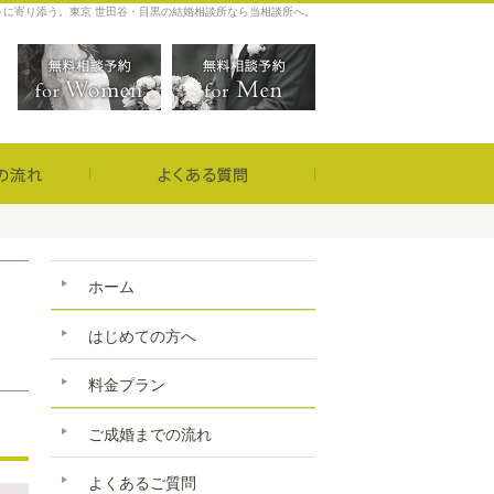
うに寄り添う。東京 世田谷・目黒の結婚相談所なら当相談所へ。
1
営業時間／
無料相談予約女性用
無料相談予約男性用
定休日／
火曜日
ご成婚までの流れ
よくあるご質問
ホーム
はじめての方へ
無料相談予
料金プラン
ご成婚までの流れ
よくあるご質問