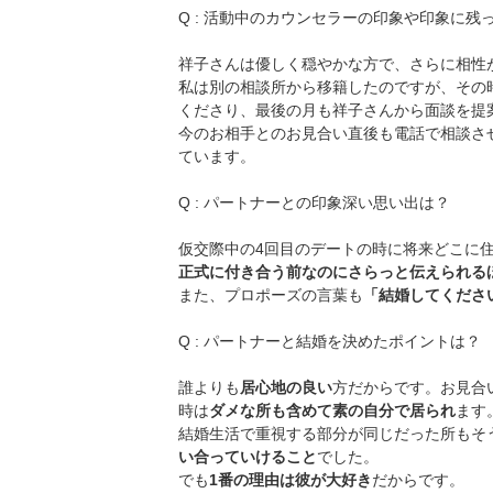
Q : 活動中のカウンセラーの印象や印象に
祥子さんは優しく穏やかな方で、さらに相性
私は別の相談所から移籍したのですが、その
くださり、最後の月も祥子さんから面談を提
今のお相手とのお見合い直後も電話で相談さ
ています。
Q : パートナーとの印象深い思い出は？
仮交際中の4回目のデートの時に将来どこに
正式に付き合う前なのにさらっと伝えられる
また、プロポーズの言葉も
「結婚してくださ
Q : パートナーと結婚を決めたポイントは？
誰よりも
居心地の良い
方だからです。お見合
時は
ダメな所も含めて素の自分で居られ
ます
結婚生活で重視する部分が同じだった所もそ
い合っていけること
でした。
でも
1番の理由は彼が大好き
だからです。