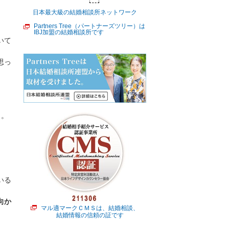
日本最大級の結婚相談所ネットワーク
Partners Tree（パートナーズツリー）は
IBJ加盟の結婚相談所です
いて
思っ
と。
いる
向か
マル適マークＣＭＳは、結婚相談、
結婚情報の信頼の証です