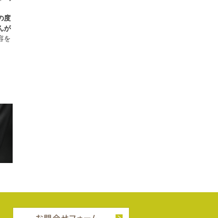
の度
んが
容を
営業時
間／
お問合せフォーム
10:00