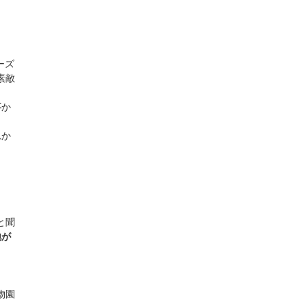
ーズ
素敵
事
か
れか
と聞
地が
物園