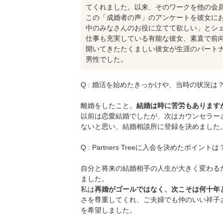
てくれました。以来、そのワークを他の会員
この「成婚者の声」のアンケートを彼女に
中のみなさんのお役に立てて欲しい」とシ
仕事も充実している有能な彼女、素直で前
開いてきたたくましい彼女が生涯のパート
男性でした。
Q : 婚活を始めたきっかけや、当時の状況は
離婚をしたこと。
結婚は時に苦労もあります
以前は恋愛結婚でしたが、次はカウンセラー
ないと思い、結婚相談所に登録を決めました
Q : Partners Treeに入会を決めたポイントは
自分と将来の結婚相手の人生が大きく変わる
ました。
私は
再婚がゴールではなく、次こそは何十年
さを尊重してくれ、ご夫婦でも仲のいい祥子さん
を希望しました。