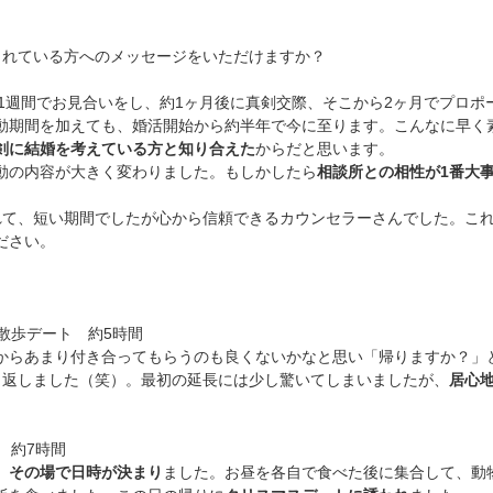
入会を検討されている方へのメッセージをいただけますか？
ってから1週間でお見合いをし、約1ヶ月後に真剣交際、そこから2ヶ月でプロポ
動期間を加えても、婚活開始から約半年で今に至ります。こんなに早く
剣に結婚を考えている方と知り合えた
からだと思います。
動の内容が大きく変わりました。もしかしたら
相談所との相性が1番大
れて、短い期間でしたが心から信頼できるカウンセラーさんでした。こ
ださい。
お散歩デート 約5時間
からあまり付き合ってもらうのも良くないかなと思い「帰りますか？」
り返しました（笑）。最初の延長には少し驚いてしまいましたが、
居心
 約7時間
、
その場で日時が決まり
ました。お昼を各自で食べた後に集合して、動