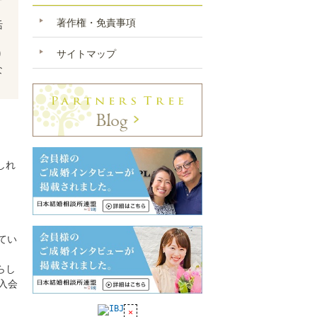
著作権・免責事項
活
サイトマップ
り
な
。
しれ
てい
らし
に入会