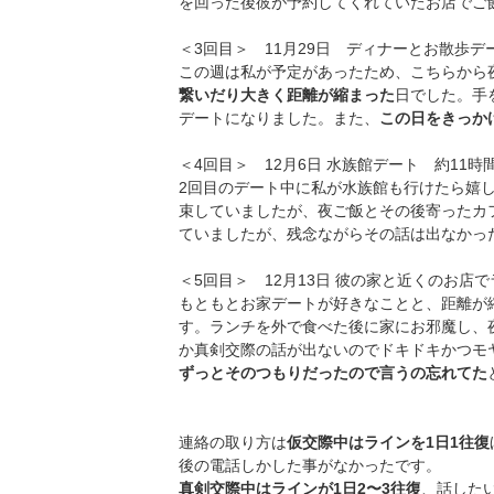
を回った後彼が予約してくれていたお店でご
＜3回目＞ 11月29日 ディナーとお散歩デ
この週は私が予定があったため、こちらから
繋いだり大きく距離が縮まった
日でした。手
デートになりました。また、
この日をきっか
＜4回目＞ 12月6日 水族館デート 約11時
2回目のデート中に私が水族館も行けたら嬉
束していましたが、夜ご飯とその後寄ったカ
ていましたが、残念ながらその話は出なかっ
＜5回目＞ 12月13日 彼の家と近くのお店
もともとお家デートが好きなことと、距離が
す。ランチを外で食べた後に家にお邪魔し、
か真剣交際の話が出ないのでドキドキかつモ
ずっとそのつもりだったので言うの忘れてた
連絡の取り方は
仮交際中はラインを1日1往復
後の電話しかした事がなかったです。
真剣交際中はラインが1日2〜3往復
、話した