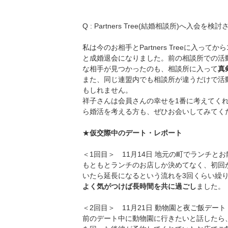
Q : Partners Tree(結婚相談所)へ
私は今のお相手とPartners Treeに入
と成婚退会になりました。前の相談所での活
な相手が見つかったのも、相談所に入って
真
また、同じ連盟内でも相談所が違うだけで活
もしれません。
祥子さんは会員さんの幸せを1番に考えてく
ら婚活を考える方も、ぜひお会いしてみてく
★
仮交際中のデート・レポート
＜1回目＞ 11月14日 地元の町でランチと
もともとランチのお店しか決めてなく、初回
いたら延長になるという流れを3回くらい繰
よく気がつけば長時間を共に過ごし
ました。
＜2回目＞ 11月21日 動物園と夜ご飯デート
前のデート中に動物園に行きたいと話したら