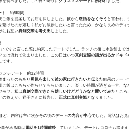
飯を食べました。この日の帰りに
クリスマスデートに誘われ
ました。
ート 約5時間
夜ご飯を提案してお店を探しました。彼から
敬語をなくそう
と言われ、
を繋げたのが嬉しく私がお散歩したいと言ったため、かなり長めのディ
けにお互い真剣交際を考え出し
ました。
間
しいですと言った際に約束したデートでした。ランチの後に水族館まで
フェは流れで決まりました。この日はいつ
真剣交際の話が出るかドキド
たです。
でランチデート 約12時間
縮まったのもあり
勇気を出して彼の家に行きたいと伝えた
結果のデート
夜ご飯はこちらが作らせてもらいました。楽しい時間が過ぎる一方、な
ヤモヤ。私は
真剣交際できたら嬉しいけどどうかなと聞いてみた
ところ
との答えが。祥子さんに報告し、
正式に真剣交際
となりました。
ほど、内容は主に次かその後の
デートの内容が中心
でした。電話はお見
い事がある時は
電話を1時間前後
していました。デートはコロナも踏まえ