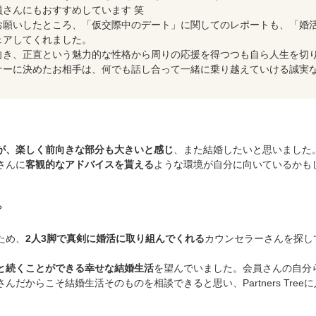
さんにもおすすめしています 笑
お願いしたところ、「仮交際中のデート」に関してのレポートも、「婚
ェアしてくれました。
向き、正直という魅力的な性格から周りの応援を得つつも自ら人生を切
ナーに決めたお相手は、何でも話し合って一緒に乗り越えていける誠実
？
が、楽しく前向きな部分も大きいと感じ
、また結婚したいと思いました
さんに
客観的なアドバイスを貰える
ような環境が自分に向いているかも
。
？
ため、
2人3脚で真剣に婚活に取り組んでくれる
カウンセラーさんを探し
と続くことができる幸せな結婚生活
を望んでいました。会員さんの自分
だからこそ結婚生活そのものを相談できると思い、Partners Tree