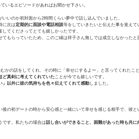
残っているエピソードがあればお聞かせ下さい。
がいいのか初対面から2時間くらい夢中で話し込んでいました。
時に次は
定期的に面談や電話相談
等をしていきたいと伝えた事を覚えて
案してくださってとても嬉しかったです。
せてもらっていたため、このご縁は祥子さん無しでは成立しなかったと
住むかの話をしてくれ、その時に「幸せにするよー」と言ってくれたこ
ほど真剣に考えてくれていた
ことが今でも嬉しいです。
い」以外に彼の気持ちを色々伝えてくれて感動
しました。
い後の初デートの時から安心感と一緒にいて幸せを感じる相手で、彼と
。
うです。私たちの場合は
話し合いができること、困難があった時も共に