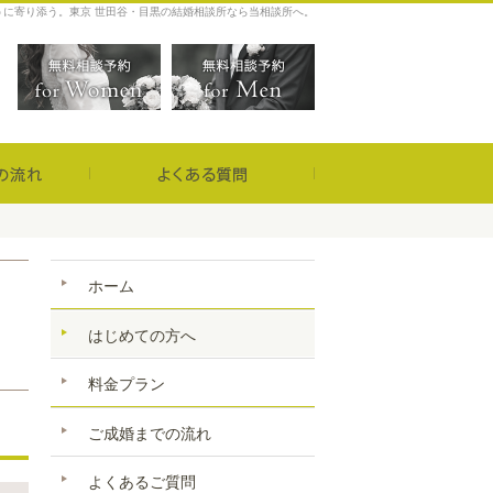
うに寄り添う。東京 世田谷・目黒の結婚相談所なら当相談所へ。
1
営業時間／
無料相談予約女性用
無料相談予約男性用
定休日／
火曜日
ご成婚までの流れ
よくあるご質問
ホーム
はじめての方へ
無料相談予
料金プラン
ご成婚までの流れ
よくあるご質問